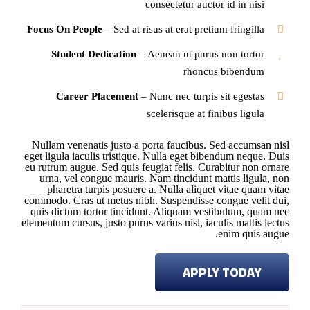
consectetur auctor id in nisi
Focus On People
– Sed at risus at erat pretium fringilla
Student Dedication
– Aenean ut purus non tortor
rhoncus bibendum
Career Placement
– Nunc nec turpis sit egestas
scelerisque at finibus ligula
Nullam venenatis justo a porta faucibus. Sed accumsan nisl
eget ligula iaculis tristique. Nulla eget bibendum neque. Duis
eu rutrum augue. Sed quis feugiat felis. Curabitur non ornare
urna, vel congue mauris. Nam tincidunt mattis ligula, non
pharetra turpis posuere a. Nulla aliquet vitae quam vitae
commodo. Cras ut metus nibh. Suspendisse congue velit dui,
quis dictum tortor tincidunt. Aliquam vestibulum, quam nec
elementum cursus, justo purus varius nisl, iaculis mattis lectus
enim quis augue.
APPLY TODAY