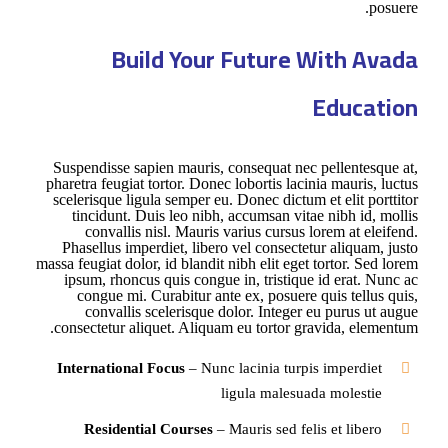
posuere.
Build Your Future With Avada
Education
Suspendisse sapien mauris, consequat nec pellentesque at,
pharetra feugiat tortor. Donec lobortis lacinia mauris, luctus
scelerisque ligula semper eu. Donec dictum et elit porttitor
tincidunt. Duis leo nibh, accumsan vitae nibh id, mollis
convallis nisl. Mauris varius cursus lorem at eleifend.
Phasellus imperdiet, libero vel consectetur aliquam, justo
massa feugiat dolor, id blandit nibh elit eget tortor. Sed lorem
ipsum, rhoncus quis congue in, tristique id erat. Nunc ac
congue mi. Curabitur ante ex, posuere quis tellus quis,
convallis scelerisque dolor. Integer eu purus ut augue
consectetur aliquet. Aliquam eu tortor gravida, elementum.
International Focus
– Nunc lacinia turpis imperdiet
ligula malesuada molestie
Residential Courses
– Mauris sed felis et libero