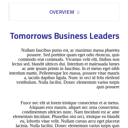
OVERVIEW
Tomorrows Business Leaders
Nullam faucibus purus est, ac maximus massa pharetra
posuere. Sed porttitor quam eget odio rhoncus, quis
commodo erat commodo. Vivamus velit elit, finibus non
lectus sed, blandit ultrices dui. Interdum et malesuada fames
ac ante ipsum primis in faucibus. In et metus eget nibh
interdum mattis. Pellentesque leo massa, posuere vitae mauris
a, iaculis dapibus ligula. Nunc in orci id felis eleifend
vestibulum. Nulla facilisi. Donec elementum varius turpis
quis posuere.
Fusce nec elit ut lorem tristique consectetur et at metus.
Aliquam eros mauris, aliquet nec urna consectetur,
condimentum ultricies nunc. Nam tincidunt est ac ante
elementum tincidunt. Phasellus nisi orci, tristique eu blandit
eu, lobortis vitae velit. Nullam cursus arcu eget placerat
lacinia. Nulla facilisi. Donec elementum varius turpis quis