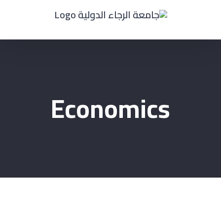
Ski
t
conten
Economics