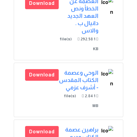
العصمة عن
Download
الخطأ ونص
العهد الجديد
دانيال ب .
والاس
292.58
1 file(s)
KB
الوحي وعصمة
Download
الكتاب المقدس
- أشرف عزمي
2.84
1 file(s)
MB
براهين عصمة
Download
الكتاب وديع