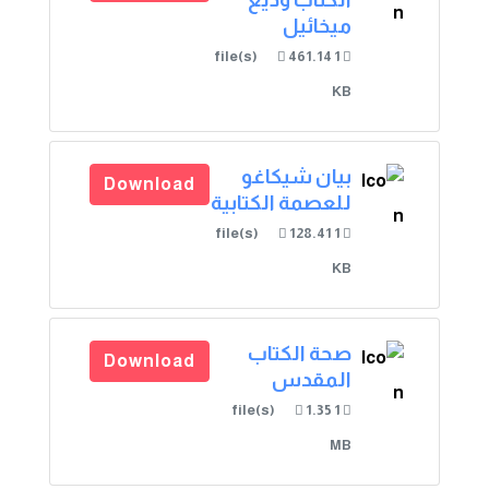
ميخائيل
461.14
1 file(s)
KB
بيان شيكاغو
Download
للعصمة الكتابية
128.41
1 file(s)
KB
صحة الكتاب
Download
المقدس
1.35
1 file(s)
MB