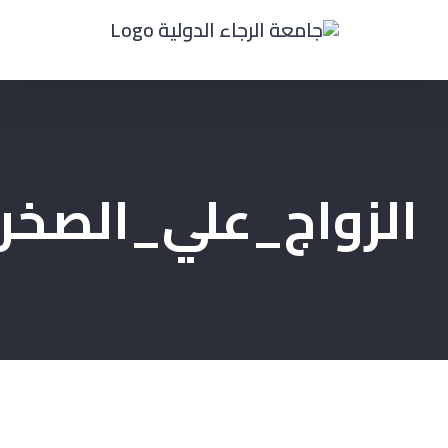
Ski
t
conten
الزواج_علي_الصخر